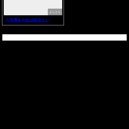
よしとら
八羊澤あやめは紡ぎたい