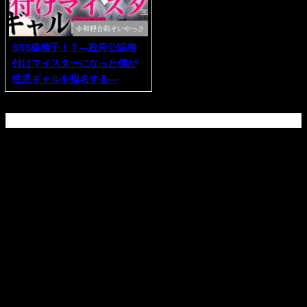
令和狸合戦そいやっさ
SSS級精子！？―政府公認種
付けマイスターになった僕が
性悪ギャルを指名する―