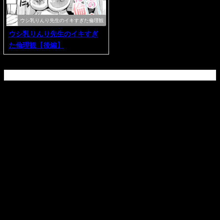
ウシ乳りんり先生のイキすぎた倫理観
ウシ乳りんり先生のイキすぎ
た倫理観【後編】