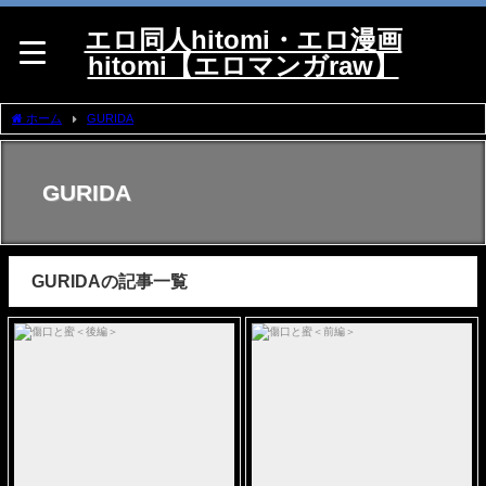
エロ同人hitomi・エロ漫画
hitomi【エロマンガraw】
ホーム
GURIDA
GURIDA
GURIDAの記事一覧