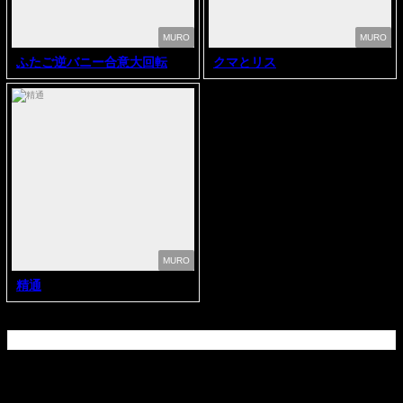
MURO
MURO
ふたご逆バニー合意大回転
クマとリス
MURO
精通